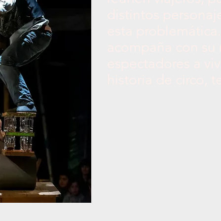
distintos personaj
esta problemática.
acompaña con su r
espectadores a viv
historia de circo, 