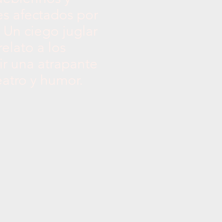
es afectados por
 Un ciego juglar
elato a los
ir una atrapante
teatro y humor.