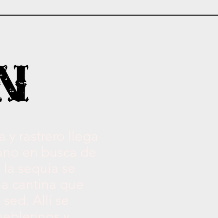
y rastrero llega
jano en busca de
la sequía se
a cantina que
sed. Allí se
ueblerinos y