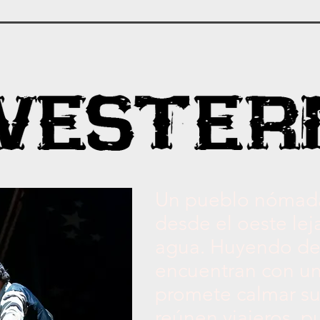
Un pueblo nómada 
desde el oeste le
agua. Huyendo de 
encuentran con un
promete calmar su 
reúnen viajeros, p