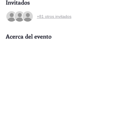
Invitados
+81 otros invitados
Acerca del evento
Todas las noches de Enero espectáculos 
de circo con programación variada. 
Entrada: Bono colaboración sugerido $200
Compartir este evento
Contacto