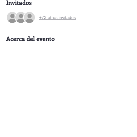
Invitados
+73 otros invitados
Acerca del evento
Todas las noches de Enero espectáculos 
de circo con programación variada. 
Entrada: Bono colaboración sugerido $200
Compartir este evento
Contacto