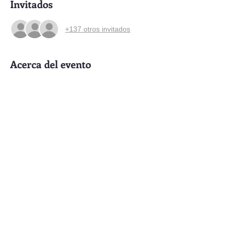
Invitados
+137 otros invitados
Acerca del evento
Todas las noches de Enero espectáculos 
de circo con programación variada. 
Entrada: Bono colaboración sugerido $200
Compartir este evento
Contacto