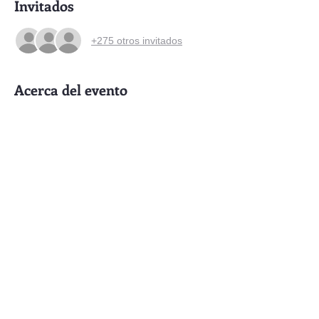
Invitados
+275 otros invitados
Acerca del evento
Todas las noches de Enero espectáculos 
de circo con programación variada. 
Entrada: Bono colaboración sugerido $200
Compartir este evento
Contacto